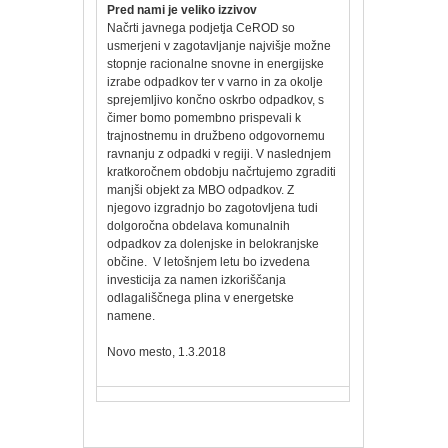
Pred nami je veliko izzivov
Načrti javnega podjetja CeROD so
usmerjeni v zagotavljanje najvišje možne
stopnje racionalne snovne in energijske
izrabe odpadkov ter v varno in za okolje
sprejemljivo končno oskrbo odpadkov, s
čimer bomo pomembno prispevali k
trajnostnemu in družbeno odgovornemu
ravnanju z odpadki v regiji. V naslednjem
kratkoročnem obdobju načrtujemo zgraditi
manjši objekt za MBO odpadkov. Z
njegovo izgradnjo bo zagotovljena tudi
dolgoročna obdelava komunalnih
odpadkov za dolenjske in belokranjske
občine. V letošnjem letu bo izvedena
investicija za namen izkoriščanja
odlagališčnega plina v energetske
namene.
Novo mesto, 1.3.2018