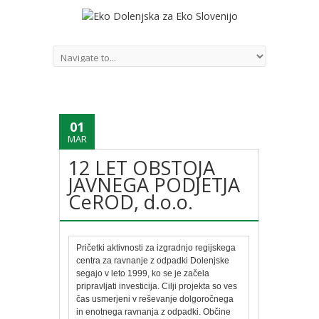
01
MAR
12 LET OBSTOJA
JAVNEGA PODJETJA
CeROD, d.o.o.
Pričetki aktivnosti za izgradnjo regijskega
centra za ravnanje z odpadki Dolenjske
segajo v leto 1999, ko se je začela
pripravljati investicija. Cilji projekta so ves
čas usmerjeni v reševanje dolgoročnega
in enotnega ravnanja z odpadki. Občine