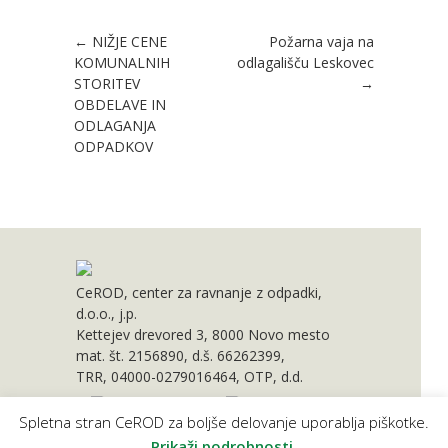
Post navigation
←
NIŽJE CENE
Požarna vaja na
KOMUNALNIH
odlagališču Leskovec
STORITEV
→
OBDELAVE IN
ODLAGANJA
ODPADKOV
CeROD, center za ravnanje z odpadki,
d.o.o., j.p.
Kettejev drevored 3, 8000 Novo mesto
mat. št. 2156890, d.š. 66262399,
TRR, 04000-0279016464, OTP, d.d.
Spletna stran CeROD za boljše delovanje uporablja piškotke.
Projekt delno financirata Evropska unija
in Republika Slovenija.
Prikaži podrobnosti.