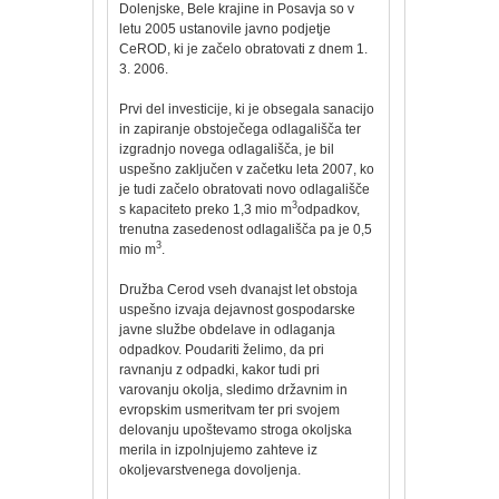
Dolenjske, Bele krajine in Posavja so v
letu 2005 ustanovile javno podjetje
CeROD, ki je začelo obratovati z dnem 1.
3. 2006.
Prvi del investicije, ki je obsegala sanacijo
in zapiranje obstoječega odlagališča ter
izgradnjo novega odlagališča, je bil
uspešno zaključen v začetku leta 2007, ko
je tudi začelo obratovati novo odlagališče
3
s kapaciteto preko 1,3 mio m
odpadkov,
trenutna zasedenost odlagališča pa je 0,5
3
mio m
.
Družba Cerod vseh dvanajst let obstoja
uspešno izvaja dejavnost gospodarske
javne službe obdelave in odlaganja
odpadkov. Poudariti želimo, da pri
ravnanju z odpadki, kakor tudi pri
varovanju okolja, sledimo državnim in
evropskim usmeritvam ter pri svojem
delovanju upoštevamo stroga okoljska
merila in izpolnjujemo zahteve iz
okoljevarstvenega dovoljenja.